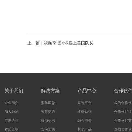
上一篇｜
祝融季 当小R遇上美国队长
关于我们
解决方案
产品中心
合作伙
企业简介
消防应急
系统平台
成为合作伙
加入融洽
智慧交通
终端系列
合作伙伴计
咨询合作
移动执法
融合网关
合作伙伴支
资质证明
安保巡防
其他产品
查找合作伙